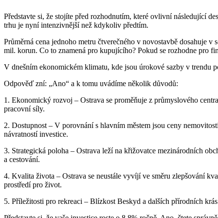
Představte si, že stojíte před rozhodnutím, které ovlivní následující 
trhu je nyní intenzivnější než kdykoliv předtím.
Průměrná cena jednoho metru čtverečného v novostavbě dosahuje v so
mil. korun. Co to znamená pro kupujícího? Pokud se rozhodne pro fin
V dnešním ekonomickém klimatu, kde jsou úrokové sazby v trendu pokles
Odpověď zní: „Ano“ a k tomu uvádíme několik důvodů:
1. Ekonomický rozvoj – Ostrava se proměňuje z průmyslového centra 
pracovní síly.
2. Dostupnost – V porovnání s hlavním městem jsou ceny nemovitostí v
návratností investice.
3. Strategická poloha – Ostrava leží na křižovatce mezinárodních ob
a cestování.
4. Kvalita života – Ostrava se neustále vyvíjí ve směru zlepšování kva
prostředí pro život.
5. Příležitosti pro rekreaci – Blízkost Beskyd a dalších přírodních krás
Představte si, že vaše investice roste o 8.8% ročně. Ano, čtete správně