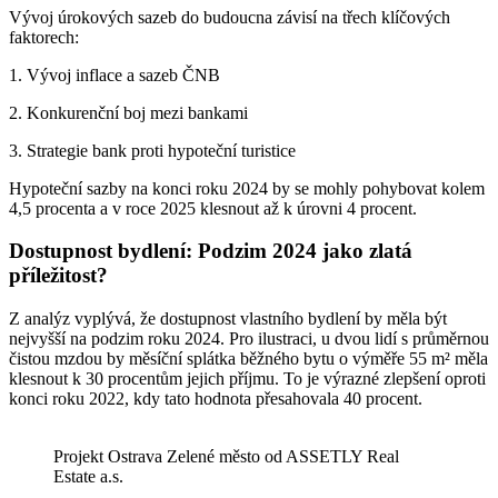
Vývoj úrokových sazeb do budoucna závisí na třech klíčových
faktorech:
1. Vývoj inflace a sazeb ČNB
2. Konkurenční boj mezi bankami
3. Strategie bank proti hypoteční turistice
Hypoteční sazby na konci roku 2024 by se mohly pohybovat kolem
4,5 procenta a v roce 2025 klesnout až k úrovni 4 procent.
Dostupnost bydlení: Podzim 2024 jako zlatá
příležitost?
Z analýz vyplývá, že dostupnost vlastního bydlení by měla být
nejvyšší na podzim roku 2024. Pro ilustraci, u dvou lidí s průměrnou
čistou mzdou by měsíční splátka běžného bytu o výměře 55 m² měla
klesnout k 30 procentům jejich příjmu. To je výrazné zlepšení oproti
konci roku 2022, kdy tato hodnota přesahovala 40 procent.
Projekt Ostrava Zelené město od ASSETLY Real
Estate a.s.