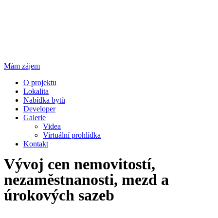
Mám zájem
O projektu
Lokalita
Nabídka bytů
Developer
Galerie
Videa
Virtuální prohlídka
Kontakt
Vývoj cen nemovitostí,
nezaměstnanosti, mezd a
úrokových sazeb